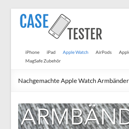
Zum
Inhalt
Case
springen
Tester
iPhone
Hüllen
iPhone
iPad
Apple Watch
AirPods
Appl
&
MagSafe Zubehör
Panzergläser
im
Test
Nachgemachte Apple Watch Armbänder im