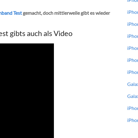
iPho
mband Test
gemacht, doch mittlerweile gibt es wieder
iPho
t gibts auch als Video
iPho
iPho
iPho
iPho
Gala
Gala
iPho
iPho