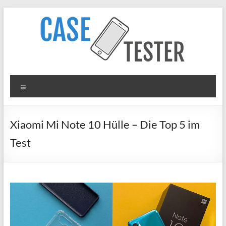
Zum
Inhalt
springen
Case
Menü
Tester
iPhone
Xiaomi Mi Note 10 Hülle – Die Top 5 im
Hüllen
Test
&
Panzergläser
im
Test