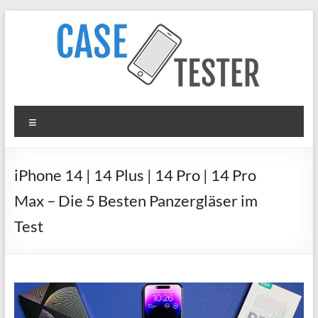
Zum
Inhalt
springen
Case
Menü
Tester
iPhone
iPhone 14 | 14 Plus | 14 Pro | 14 Pro
Hüllen
Max – Die 5 Besten Panzergläser im
&
Panzergläser
Test
im
Test