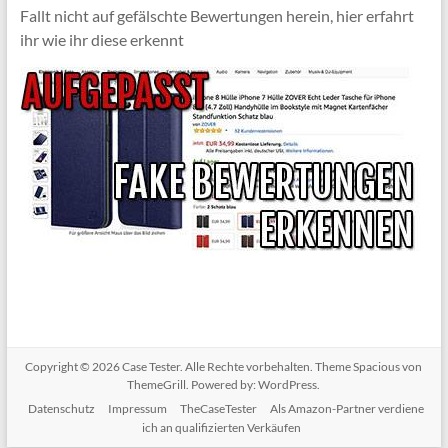
Fallt nicht auf gefälschte Bewertungen herein, hier erfahrt
ihr wie ihr diese erkennt
Copyright © 2026
Case Tester
. Alle Rechte vorbehalten. Theme
Spacious
von
ThemeGrill. Powered by:
WordPress
.
Datenschutz
Impressum
TheCaseTester
Als Amazon-Partner verdiene
ich an qualifizierten Verkäufen