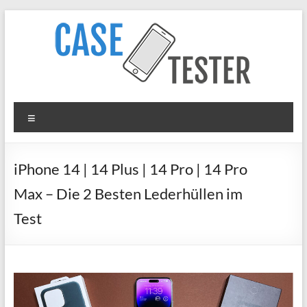
Zum
Inhalt
springen
Case
Menü
Tester
iPhone
iPhone 14 | 14 Plus | 14 Pro | 14 Pro
Hüllen
Max – Die 2 Besten Lederhüllen im
&
Panzergläser
Test
im
Test