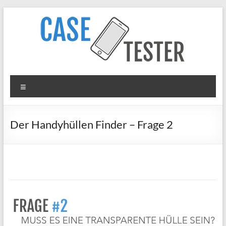
Zum
Inhalt
springen
Case
Menü
Tester
iPhone
Der Handyhüllen Finder – Frage 2
Hüllen
&
Panzergläser
im
Test