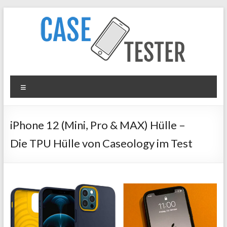
Zum
Inhalt
springen
Case
Menü
Tester
iPhone
iPhone 12 (Mini, Pro & MAX) Hülle –
Hüllen
Die TPU Hülle von Caseology im Test
&
Panzergläser
im
Test