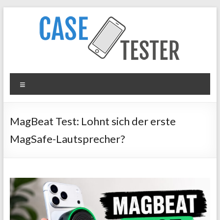
Zum
Inhalt
springen
Case
Menü
Tester
iPhone
MagBeat Test: Lohnt sich der erste
Hüllen
MagSafe-Lautsprecher?
&
Panzergläser
im
Test