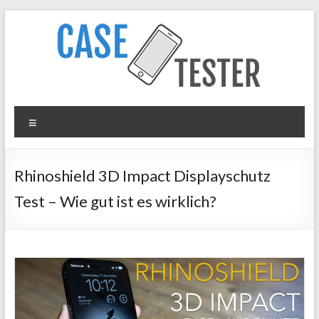
Zum
Inhalt
springen
Case
Menü
Tester
iPhone
Rhinoshield 3D Impact Displayschutz
Hüllen
Test – Wie gut ist es wirklich?
&
Panzergläser
im
Test