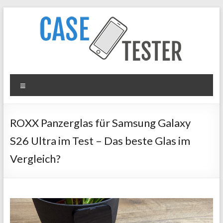
Zum
Inhalt
springen
Case
Menü
Tester
iPhone
ROXX Panzerglas für Samsung Galaxy
Hüllen
S26 Ultra im Test – Das beste Glas im
&
Panzergläser
Vergleich?
im
Test