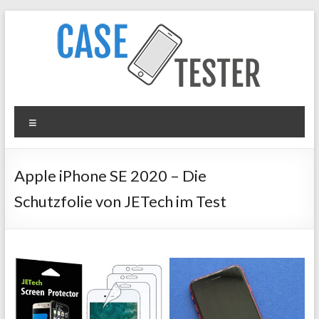
Zum
Inhalt
springen
Case
Menü
Tester
iPhone
Apple iPhone SE 2020 – Die
Hüllen
Schutzfolie von JETech im Test
&
Panzergläser
im
Test