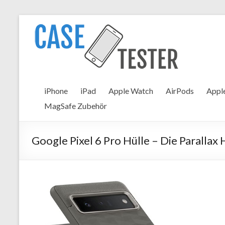
Zum
Inhalt
Case
springen
Tester
iPhone
Hüllen
iPhone
iPad
Apple Watch
AirPods
Apple
&
MagSafe Zubehör
Panzergläser
im
Test
Google Pixel 6 Pro Hülle – Die Parallax