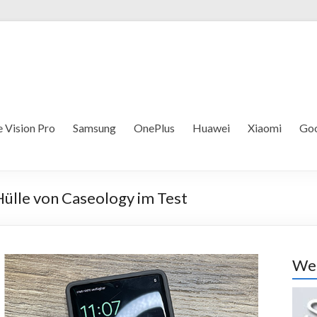
 Vision Pro
Samsung
OnePlus
Huawei
Xiaomi
Goo
 Hülle von Caseology im Test
Wer