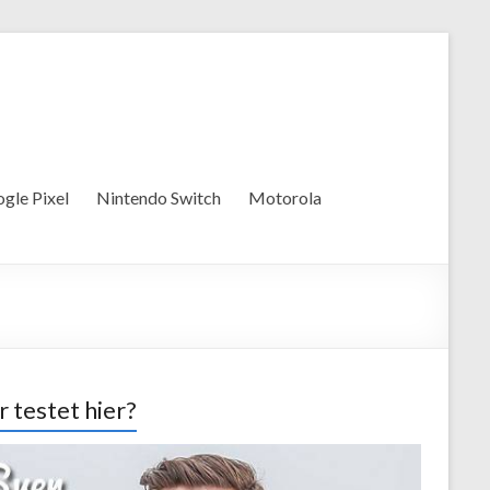
gle Pixel
Nintendo Switch
Motorola
 testet hier?