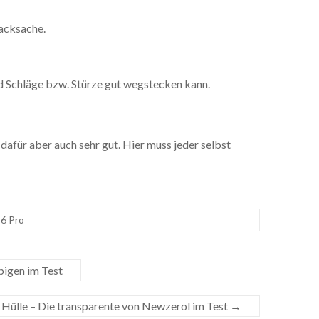
macksache.
und Schläge bzw. Stürze gut wegstecken kann.
?
 dafür aber auch sehr gut. Hier muss jeder selbst
 6 Pro
pigen im Test
 Hülle – Die transparente von Newzerol im Test
→