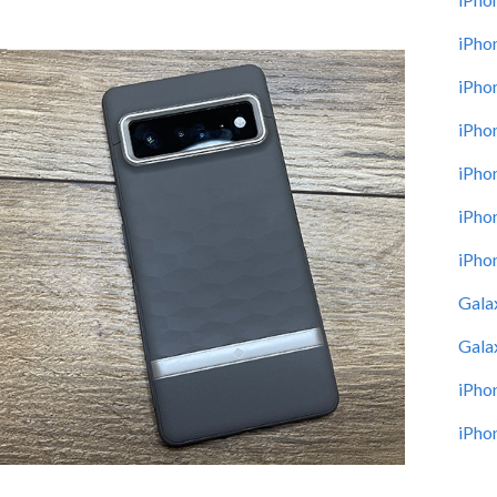
iPho
iPho
iPho
iPho
iPho
iPho
Gala
Gala
iPho
iPho