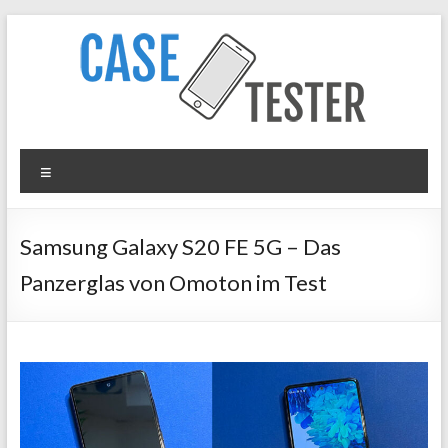
Zum
Inhalt
springen
Case
Menü
Tester
iPhone
Samsung Galaxy S20 FE 5G – Das
Hüllen
Panzerglas von Omoton im Test
&
Panzergläser
im
Test