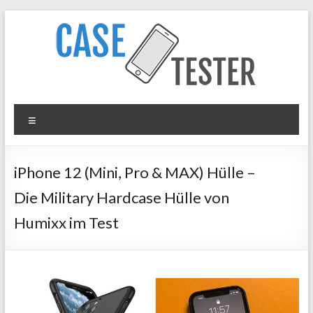
Zum
Inhalt
springen
Case
Menü
Tester
iPhone
iPhone 12 (Mini, Pro & MAX) Hülle –
Hüllen
Die Military Hardcase Hülle von
&
Panzergläser
Humixx im Test
im
Test