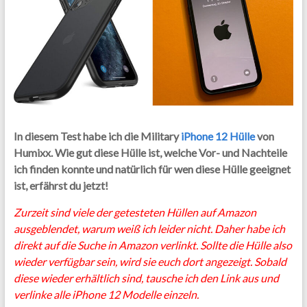
In diesem Test habe ich die Military
iPhone 12 Hülle
von
Humixx. Wie gut diese Hülle ist, welche Vor- und Nachteile
ich finden konnte und natürlich für wen diese Hülle geeignet
ist, erfährst du jetzt!
Zurzeit sind viele der getesteten Hüllen auf Amazon
ausgeblendet, warum weiß ich leider nicht. Daher habe ich
direkt auf die Suche in Amazon verlinkt. Sollte die Hülle also
wieder verfügbar sein, wird sie euch dort angezeigt. Sobald
diese wieder erhältlich sind, tausche ich den Link aus und
verlinke alle iPhone 12 Modelle einzeln.