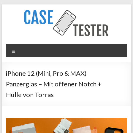
Zum
Inhalt
springen
Case
Menü
Tester
iPhone
iPhone 12 (Mini, Pro & MAX)
Hüllen
Panzerglas – Mit offener Notch +
&
Panzergläser
Hülle von Torras
im
Test