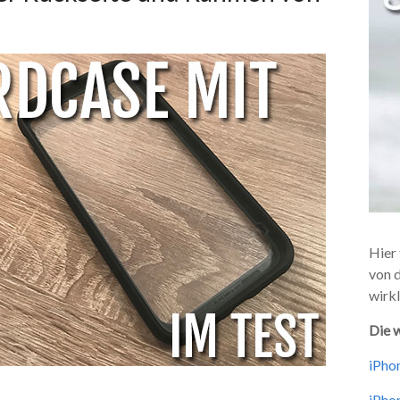
Hier 
von 
wirkl
Die w
iPhon
iPhon