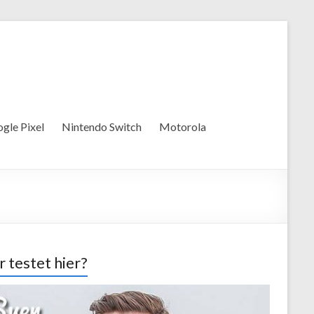
gle Pixel
Nintendo Switch
Motorola
 testet hier?