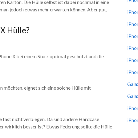
 Karton. Die Hülle selbst ist dabei nochmal in eine
 man jedoch etwas mehr erwarten können. Aber gut,
iPho
iPho
 X Hülle?
iPho
iPho
 iPhone X bei einem Sturz optimal geschützt und die
iPho
iPho
Gala
n möchten, eignet sich eine solche Hülle mit
Gala
iPho
lle fast nicht verbiegen. Da sind andere Hardcase
iPho
r wirklich besser ist? Etwas Federung sollte die Hülle