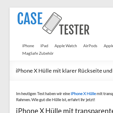
Zum
Inhalt
Case
springen
Tester
iPhone
Hüllen
iPhone
iPad
Apple Watch
AirPods
Apple
&
MagSafe Zubehör
Panzergläser
im
Test
iPhone X Hülle mit klarer Rückseite un
Im heutigen Test haben wir eine
iPhone X Hülle
mit trans
Rahmen. Wie gut die Hülle ist, erfahrt ihr jetzt!
iPhone X Hülle mit transparen