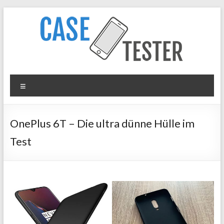
Zum
Inhalt
springen
Case
Menü
Tester
iPhone
OnePlus 6T – Die ultra dünne Hülle im
Hüllen
Test
&
Panzergläser
im
Test