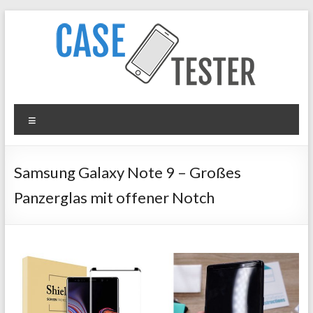
Zum
Inhalt
springen
Case
Menü
Tester
iPhone
Samsung Galaxy Note 9 – Großes
Hüllen
Panzerglas mit offener Notch
&
Panzergläser
im
Test