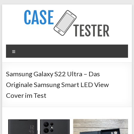
Zum
Inhalt
springen
Case
Menü
Tester
iPhone
Samsung Galaxy S22 Ultra – Das
Hüllen
Originale Samsung Smart LED View
&
Panzergläser
Cover im Test
im
Test