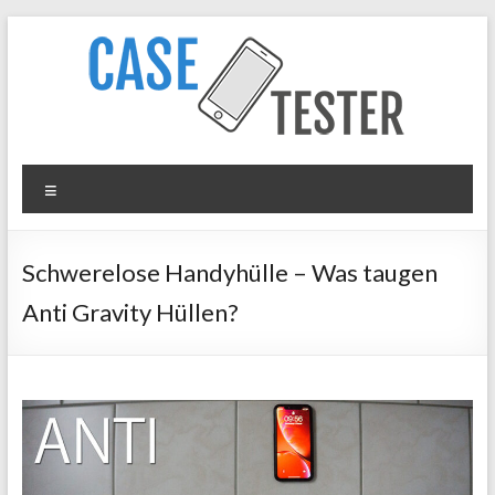
Zum
Inhalt
springen
Case
Menü
Tester
iPhone
Schwerelose Handyhülle – Was taugen
Hüllen
Anti Gravity Hüllen?
&
Panzergläser
im
Test