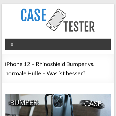
Zum
Inhalt
springen
Case
Menü
Tester
iPhone
iPhone 12 – Rhinoshield Bumper vs.
Hüllen
normale Hülle – Was ist besser?
&
Panzergläser
im
Test