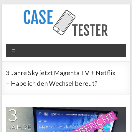
Zum
Inhalt
springen
Case
Menü
Tester
iPhone
3 Jahre Sky jetzt Magenta TV + Netflix
Hüllen
– Habe ich den Wechsel bereut?
&
Panzergläser
im
Test