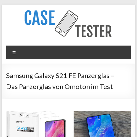
Zum
Inhalt
springen
Case
Menü
Tester
iPhone
Samsung Galaxy S21 FE Panzerglas –
Hüllen
Das Panzerglas von Omoton im Test
&
Panzergläser
im
Test